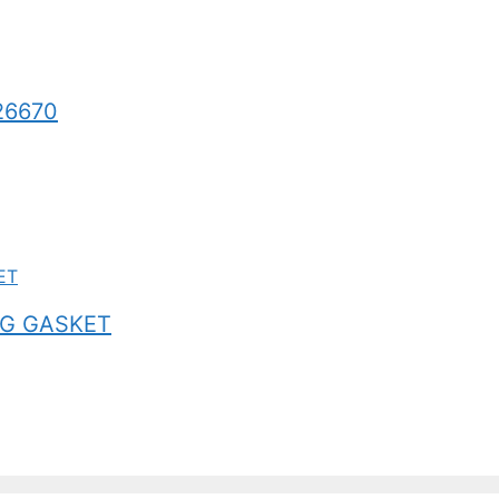
26670
UG GASKET