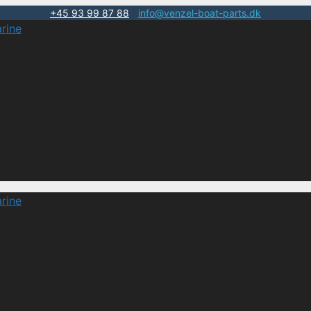
+45 93 99 87 88
|
info@venzel-boat-parts.dk