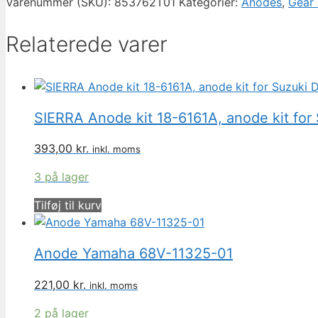
ANODE
Varenummer (SKU):
853762T01
Kategorier:
Anodes
,
Gear 
853762T01
antal
Relaterede varer
SIERRA Anode kit 18-6161A, anode kit fo
393,00
kr.
inkl. moms
3 på lager
Tilføj til kurv
Anode Yamaha 68V-11325-01
221,00
kr.
inkl. moms
2 på lager