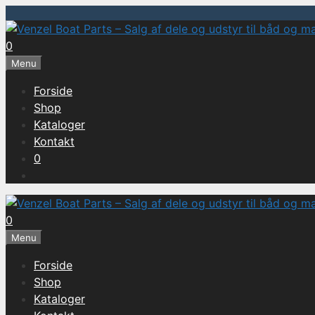
Hop
til
0
indhold
Menu
Forside
Shop
Kataloger
Kontakt
0
0
Menu
Forside
Shop
Kataloger