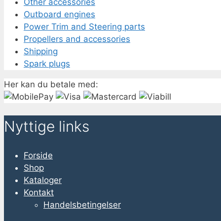
Other accessories
Outboard engines
Power Trim and Steering parts
Propellers and accessories
Shipping
Spark plugs
Her kan du betale med:
Nyttige links
Forside
Shop
Kataloger
Kontakt
Handelsbetingelser