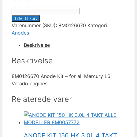
MERCURY
ANODE
Tilføj til kurv
KIT
Varenummer (SKU):
8M0126670
Kategori:
L6
Anodes
ENGINES
Beskrivelse
8M0126670
antal
Beskrivelse
8M0126670 Anode Kit – for all Mercury L6
Verado engines.
Relaterede varer
ANODE KIT 150 HK 3,0L 4 TAKT