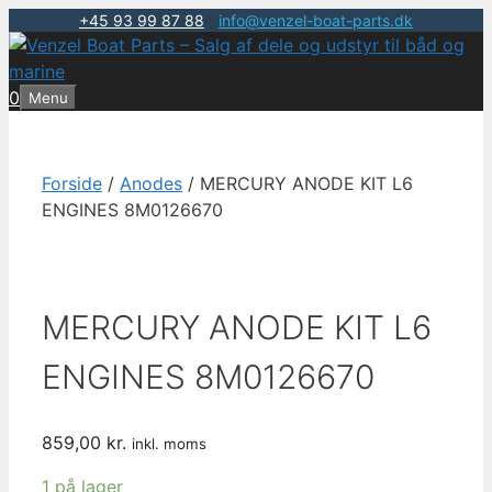
+45 93 99 87 88
|
info@venzel-boat-parts.dk
Hop
til
indhold
0
Menu
Forside
/
Anodes
/ MERCURY ANODE KIT L6
ENGINES 8M0126670
MERCURY ANODE KIT L6
ENGINES 8M0126670
859,00
kr.
inkl. moms
1 på lager