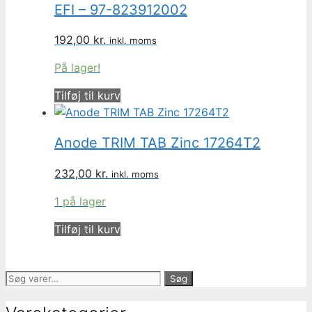
EFI – 97-823912002
192,00
kr.
inkl. moms
På lager!
Tilføj til kurv
Anode TRIM TAB Zinc 17264T2
232,00
kr.
inkl. moms
1 på lager
Tilføj til kurv
Søg
Søg
efter: