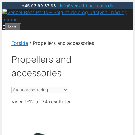
+45 93 99 87 88
|
info@venzel-boat-parts.dk
Hop
til
indhold
0
Menu
Forside
/ Propellers and accessories
Propellers and
accessories
Viser 1–12 af 34 resultater