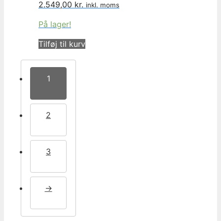
2.549,00
kr.
inkl. moms
På lager!
Tilføj til kurv
1
2
3
→