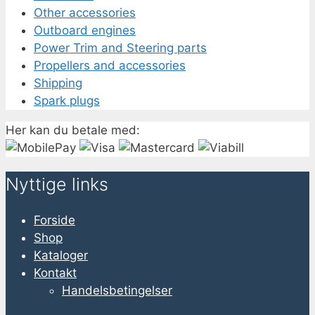
Other accessories
Outboard engines
Power Trim and Steering parts
Propellers and accessories
Shipping
Spark plugs
Her kan du betale med:
Nyttige links
Forside
Shop
Kataloger
Kontakt
Handelsbetingelser