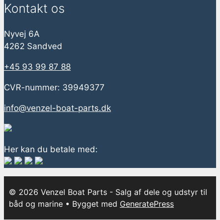
Kontakt os
Nyvej 6A
4262 Sandved
+45 93 99 87 88
CVR-nummer: 39949377
info@venzel-boat-parts.dk
Her kan du betale med:
© 2026 Venzel Boat Parts - Salg af dele og udstyr til
båd og marine
• Bygget med
GeneratePress