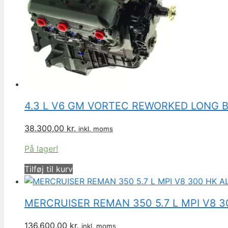
4.3 L V6 GM VORTEC REWORKED LONG 
38.300,00
kr.
inkl. moms
På lager!
Tilføj til kurv
MERCRUISER REMAN 350 5.7 L MPI V8 3
136.600,00
kr.
inkl. moms