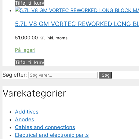
Tilføj til kurv
5.7L V8 GM VORTEC REWORKED LONG B
51.000,00
kr.
inkl. moms
På lager!
Tilføj til kurv
Søg efter:
Søg
Varekategorier
Additives
Anodes
Cables and connections
Electrical and electronic parts