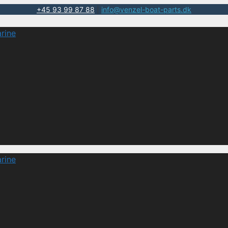
+45 93 99 87 88
|
info@venzel-boat-parts.dk