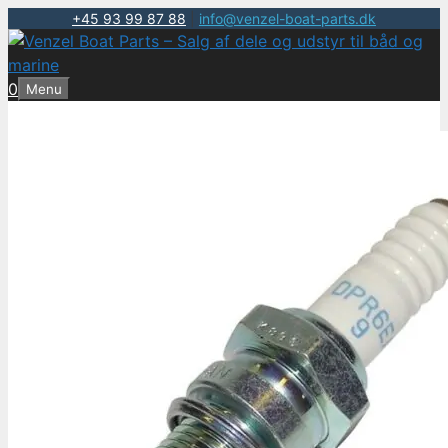
+45 93 99 87 88
|
info@venzel-boat-parts.dk
Hop
til
indhold
0
Menu