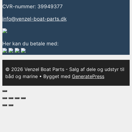
CVR-nummer: 39949377
info@venzel-boat-parts.dk
Her kan du betale med:
© 2026 Venzel Boat Parts - Salg af dele og udstyr til
båd og marine
• Bygget med
GeneratePress
Luk