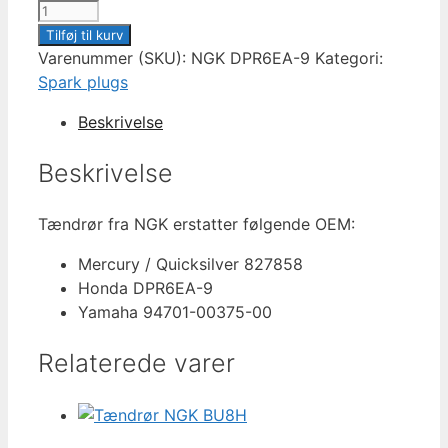
Tændrør
NGK
Tilføj til kurv
DPR6EA-
Varenummer (SKU):
NGK DPR6EA-9
Kategori:
9
Spark plugs
antal
Beskrivelse
Beskrivelse
Tændrør fra NGK erstatter følgende OEM:
Mercury / Quicksilver 827858
Honda DPR6EA-9
Yamaha 94701-00375-00
Relaterede varer