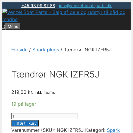
+45 93 99 87 88
|
info@venzel-boat-parts.dk
Hop
til
indhold
0
Menu
Forside
/
Spark plugs
/ Tændrør NGK IZFR5J
Tændrør NGK IZFR5J
219,00
kr.
inkl. moms
19 på lager
Tændrør
NGK
Tilføj til kurv
IZFR5J
Varenummer (SKU):
NGK IZFR5J
Kategori:
Spark