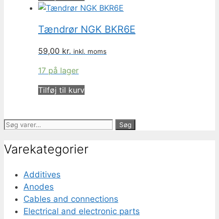
Tændrør NGK BKR6E
59,00
kr.
inkl. moms
17 på lager
Tilføj til kurv
Søg
Søg
efter:
Varekategorier
Additives
Anodes
Cables and connections
Electrical and electronic parts