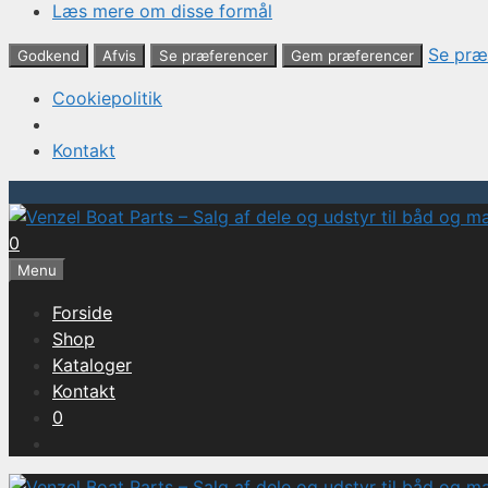
Læs mere om disse formål
Se præ
Godkend
Afvis
Se præferencer
Gem præferencer
Cookiepolitik
Kontakt
Hop
til
0
indhold
Menu
Forside
Shop
Kataloger
Kontakt
0