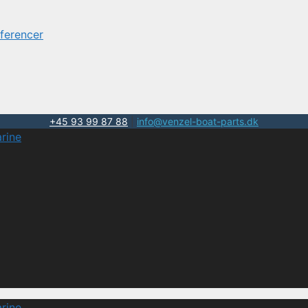
ferencer
+45 93 99 87 88
|
info@venzel-boat-parts.dk