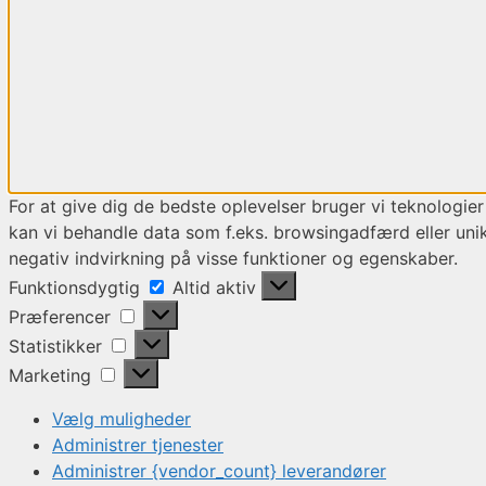
For at give dig de bedste oplevelser bruger vi teknologier
kan vi behandle data som f.eks. browsingadfærd eller unik
negativ indvirkning på visse funktioner og egenskaber.
Funktionsdygtig
Funktionsdygtig
Altid aktiv
Præferencer
Præferencer
Statistikker
Statistikker
Marketing
Marketing
Vælg muligheder
Administrer tjenester
Administrer {vendor_count} leverandører