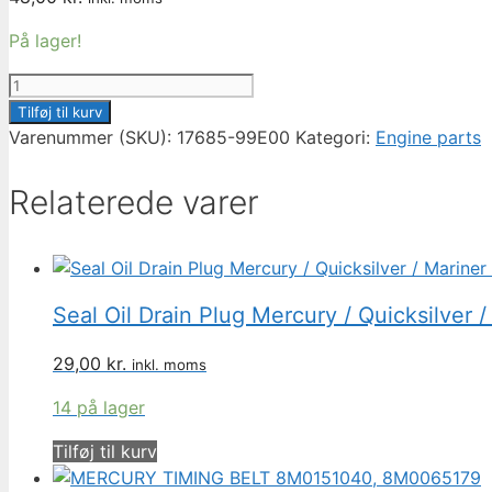
På lager!
SUZUKI
OEM
Tilføj til kurv
THERMOSTAT
Varenummer (SKU):
17685-99E00
Kategori:
Engine parts
GASKET
|
Relaterede varer
17685-
99E00
antal
Seal Oil Drain Plug Mercury / Quicksilve
29,00
kr.
inkl. moms
14 på lager
Tilføj til kurv