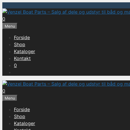
Hop
til
0
indhold
Menu
Forside
Shop
Kataloger
Kontakt
0
0
Menu
Forside
Shop
Kataloger