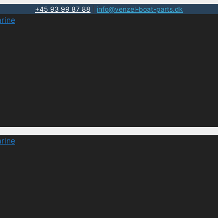
+45 93 99 87 88
|
info@venzel-boat-parts.dk