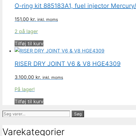
O-ring kit 885183A1, fuel injector Mercur
151,00
kr.
inkl. moms
2 på lager
Tilføj til kurv
RISER DRY JOINT V6 & V8 HGE4309
3.100,00
kr.
inkl. moms
På lager!
Tilføj til kurv
Søg
Søg
efter:
Varekategorier