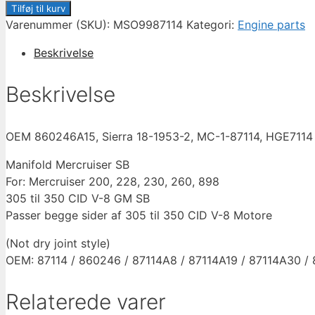
ASSEMBLY
Tilføj til kurv
Exhaust
Varenummer (SKU):
MSO9987114
Kategori:
Engine parts
V8
Beskrivelse
Mercruiser,
MSO,
Beskrivelse
HGE
7114
antal
OEM 860246A15, Sierra 18-1953-2, MC-1-87114, HGE7114
Manifold Mercruiser SB
For: Mercruiser 200, 228, 230, 260, 898
305 til 350 CID V-8 GM SB
Passer begge sider af 305 til 350 CID V-8 Motore
(Not dry joint style)
OEM: 87114 / 860246 / 87114A8 / 87114A19 / 87114A30
Relaterede varer