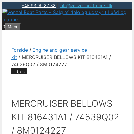
+45 93 99 87 88
|
info@venzel-boat-parts.dk
Hop
til
indhold
0
Menu
Forside
/
Engine and gear service
kit
/ MERCRUISER BELLOWS KIT 816431A1 /
74639Q02 / 8M0124227
Tilbud!
MERCRUISER BELLOWS
KIT 816431A1 / 74639Q02
/ 8M0124227