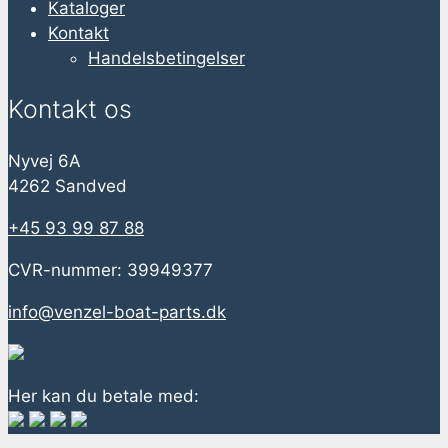
Kataloger
Kontakt
Handelsbetingelser
Kontakt os
Nyvej 6A
4262 Sandved
+45 93 99 87 88
CVR-nummer: 39949377
info@venzel-boat-parts.dk
Her kan du betale med: