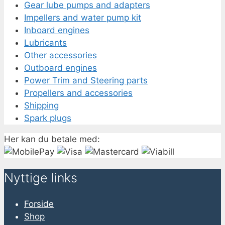
Gear lube pumps and adapters
Impellers and water pump kit
Inboard engines
Lubricants
Other accessories
Outboard engines
Power Trim and Steering parts
Propellers and accessories
Shipping
Spark plugs
Her kan du betale med:
Nyttige links
Forside
Shop