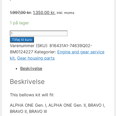
Den
Den
1.997,00
kr.
1.350,00
kr.
inkl. moms
oprindelige
aktuelle
1 på lager
pris
pris
var:
er:
MERCRUISER
1.997,00 kr..
1.350,00 kr..
BELLOWS
Tilføj til kurv
KIT
Varenummer (SKU):
816431A1-74639Q02-
816431A1
8M0124227
Kategorier:
Engine and gear service
/
kit
,
Gear housing parts
74639Q02
Beskrivelse
/
8M0124227
Beskrivelse
antal
This bellows kit will fit
ALPHA ONE Gen. I, ALPHA ONE Gen. II, BRAVO I,
BRAVO II, BRAVO III