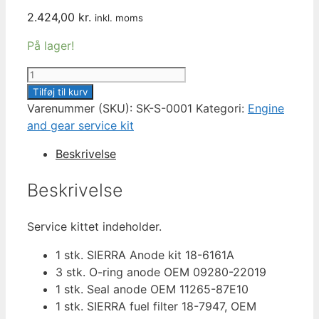
2.424,00
kr.
inkl. moms
På lager!
300
HOUR
Tilføj til kurv
SERVICE
Varenummer (SKU):
SK-S-0001
Kategori:
Engine
KIT
and gear service kit
SUZUKI
Beskrivelse
DF70A
&
Beskrivelse
DF90A,
2009-
Service kittet indeholder.
2016
&
1 stk. SIERRA Anode kit 18-6161A
OIL
3 stk. O-ring anode OEM 09280-22019
antal
1 stk. Seal anode OEM 11265-87E10
1 stk. SIERRA fuel filter 18-7947, OEM