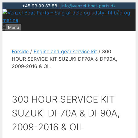
+45 93 99 87 88
|
info@venzel-boat-parts.dk
Hop
til
indhold
0
Menu
Forside
/
Engine and gear service kit
/ 300
HOUR SERVICE KIT SUZUKI DF70A & DF90A,
2009-2016 & OIL
300 HOUR SERVICE KIT
SUZUKI DF70A & DF90A,
2009-2016 & OIL