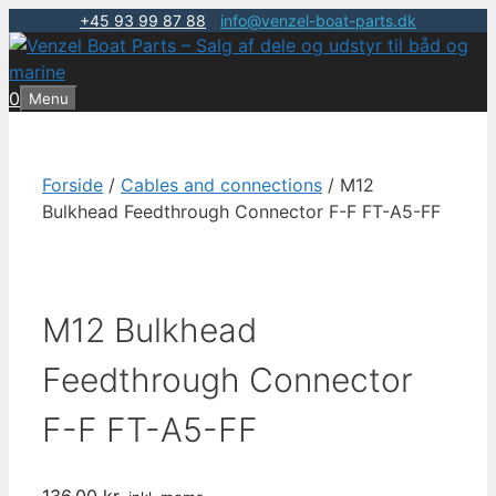
+45 93 99 87 88
|
info@venzel-boat-parts.dk
Hop
til
indhold
0
Menu
Forside
/
Cables and connections
/ M12
Bulkhead Feedthrough Connector F-F FT-A5-FF
M12 Bulkhead
Feedthrough Connector
F-F FT-A5-FF
136,00
kr.