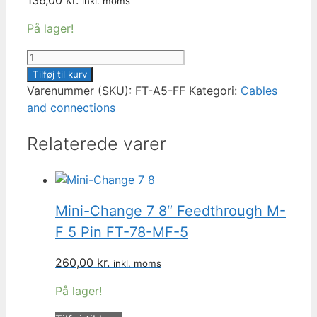
inkl. moms
På lager!
M12
Bulkhead
Tilføj til kurv
Feedthrough
Varenummer (SKU):
FT-A5-FF
Kategori:
Cables
Connector
and connections
F-
Relaterede varer
F
FT-
A5-
FF
antal
Mini-Change 7 8″ Feedthrough M-
F 5 Pin FT-78-MF-5
260,00
kr.
inkl. moms
På lager!