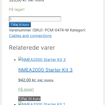
inkl. moms
På lager!
NMEA
8-
Tilføj til kurv
way
Varenummer (SKU):
PCM-0474-M
Kategori:
Splitter
Cables and connections
Micro-
Relaterede varer
C
Cable
PCM-
0474-
M
NMEA2000 Starter Kit 3
antal
942,00
kr.
inkl. moms
På lager!
Tilføj til kurv