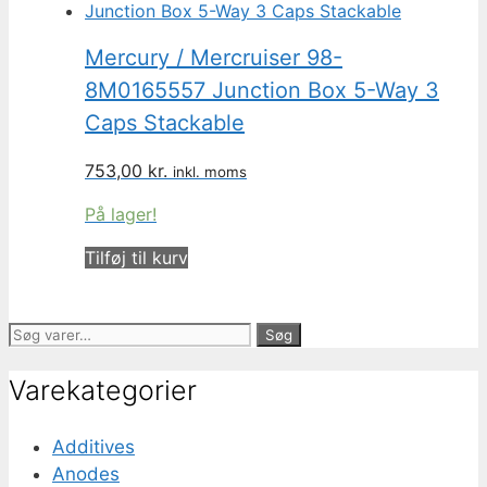
Mercury / Mercruiser 98-
8M0165557 Junction Box 5-Way 3
Caps Stackable
753,00
kr.
inkl. moms
På lager!
Tilføj til kurv
Søg
Søg
efter:
Varekategorier
Additives
Anodes