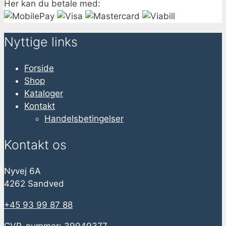
Her kan du betale med:
Nyttige links
Forside
Shop
Kataloger
Kontakt
Handelsbetingelser
Kontakt os
Nyvej 6A
4262 Sandved
+45 93 99 87 88
CVR-nummer: 39949377