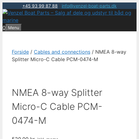
+45 93 99 87 88
|
info@venzel-boat-parts.dk
Hop
til
indhold
0
Menu
Forside
/
Cables and connections
/ NMEA 8-way
Splitter Micro-C Cable PCM-0474-M
NMEA 8-way Splitter
Micro-C Cable PCM-
0474-M
520,00
kr.