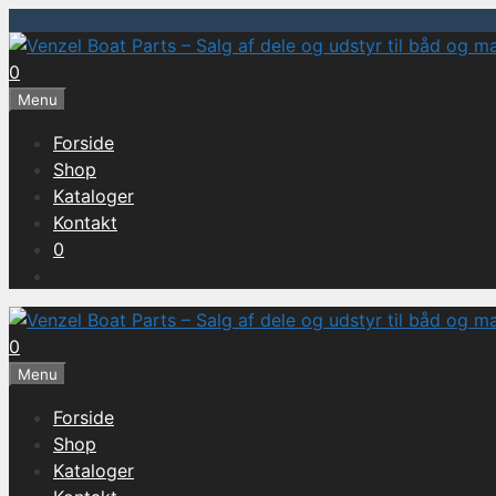
Hop
til
0
indhold
Menu
Forside
Shop
Kataloger
Kontakt
0
0
Menu
Forside
Shop
Kataloger