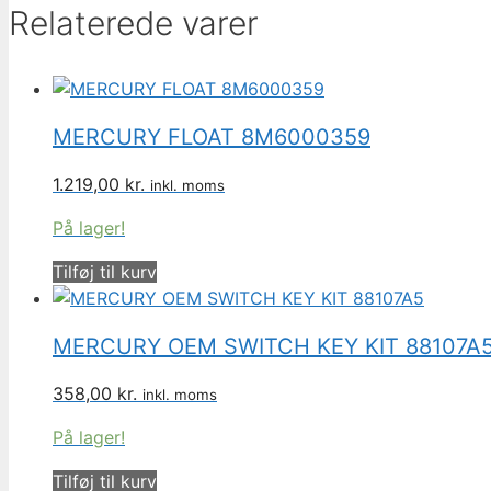
antal
Relaterede varer
MERCURY FLOAT 8M6000359
1.219,00
kr.
inkl. moms
På lager!
Tilføj til kurv
MERCURY OEM SWITCH KEY KIT 88107A
358,00
kr.
inkl. moms
På lager!
Tilføj til kurv