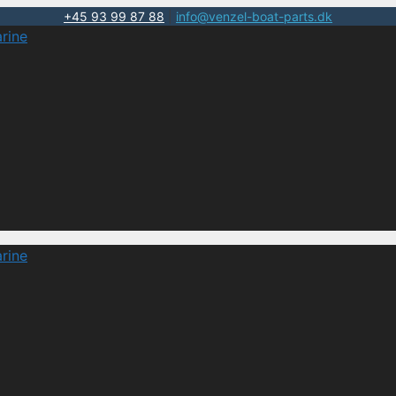
+45 93 99 87 88
|
info@venzel-boat-parts.dk