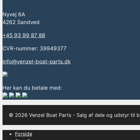
Nyvej 6A
4262 Sandved
+45 93 99 87 88
CVR-nummer: 39949377
info@venzel-boat-parts.dk
Her kan du betale med:
© 2026 Venzel Boat Parts - Salg af dele og udstyr til 
Forside