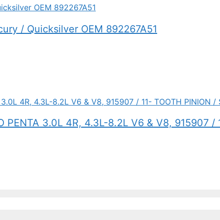
rcury / Quicksilver OEM 892267A51
ENTA 3.0L 4R, 4.3L-8.2L V6 & V8, 915907 / 1