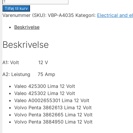
Alternator
/
Tilføj til kurv
Lichtmaschine
Varenummer (SKU):
VBP-A4035
Kategori:
Electrical and e
für
Beskrivelse
Volvo
Penta
Beskrivelse
Marine
3.0
4.3
A1: Volt 12 V
5.0
5.7
A2: Leistung 75 Amp
8.1
Valeo 425300 Lima 12 Volt
/
Valeo 425302 Lima 12 Volt
3862613
Valeo A0002655301 Lima 12 Volt
/
Volvo Penta 3862613 Lima 12 Volt
3884950
Volvo Penta 3862665 Lima 12 Volt
/
Volvo Penta 3884950 Lima 12 Volt
VBP-
A4035