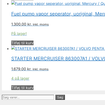
Fuel pump vapor seperator, uoriginal, Me
1.300,00
kr.
inkl. moms
På lager!
Tilføj til kurv
STARTER MERCRUISER 863007A1 / VOLVO P
1.679,00
kr.
inkl. moms
4 på lager
Tilføj til kurv
Søg
Søg
efter: