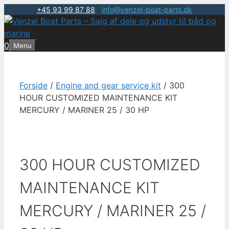
+45 93 99 87 88
|
info@venzel-boat-parts.dk
Hop
til
indhold
0
Menu
Forside
/
Engine and gear service kit
/ 300
HOUR CUSTOMIZED MAINTENANCE KIT
MERCURY / MARINER 25 / 30 HP
300 HOUR CUSTOMIZED
MAINTENANCE KIT
MERCURY / MARINER 25 /