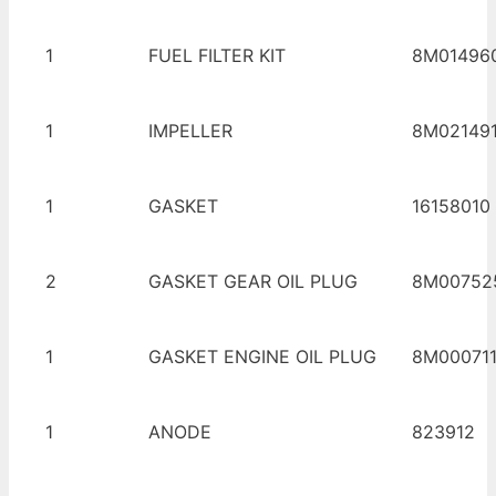
1
FUEL FILTER KIT
8M01496
1
IMPELLER
8M02149
1
GASKET
16158010
2
GASKET GEAR OIL PLUG
8M00752
1
GASKET ENGINE OIL PLUG
8M00071
1
ANODE
823912