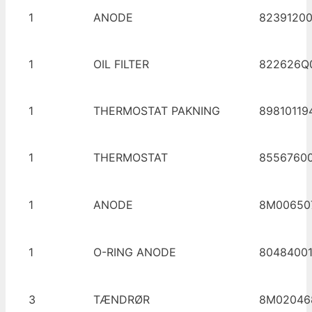
1
ANODE
8239120
1
OIL FILTER
822626Q0
1
THERMOSTAT PAKNING
89810119
1
THERMOSTAT
8556760
1
ANODE
8M00650
1
O-RING ANODE
8048400
3
TÆNDRØR
8M02046