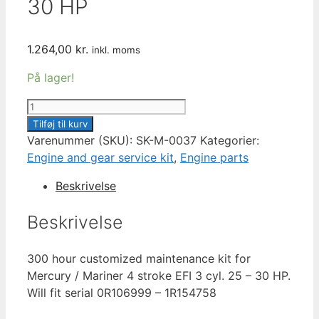
30 HP
1.264,00
kr.
inkl. moms
På lager!
300
HOUR
Tilføj til kurv
CUSTOMIZED
Varenummer (SKU):
SK-M-0037
Kategorier:
MAINTENANCE
Engine and gear service kit
,
Engine parts
KIT
Beskrivelse
MERCURY
/
Beskrivelse
MARINER
25
300 hour customized maintenance kit for
/
Mercury / Mariner 4 stroke EFI 3 cyl. 25 – 30 HP.
30
Will fit serial 0R106999 – 1R154758
HP
antal