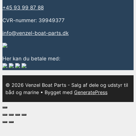
+45 93 99 87 88
CVR-nummer: 39949377
info@venzel-boat-parts.dk
Her kan du betale med:
© 2026 Venzel Boat Parts - Salg af dele og udstyr til
båd og marine
• Bygget med
GeneratePress
Luk