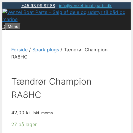
+45 93 99 87 88
|
info@venzel-boat-parts.dk
Hop
til
indhold
0
Menu
Forside
/
Spark plugs
/ Tændrør Champion
RA8HC
Tændrør Champion
RA8HC
42,00
kr.
inkl. moms
27 på lager