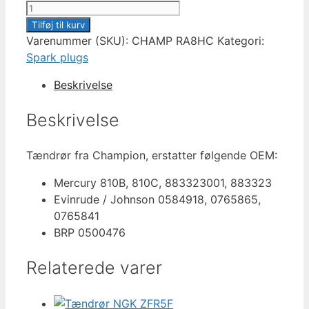
Tændrør
Champion
Tilføj til kurv
RA8HC
Varenummer (SKU):
CHAMP RA8HC
Kategori:
antal
Spark plugs
Beskrivelse
Beskrivelse
Tændrør fra Champion, erstatter følgende OEM:
Mercury 810B, 810C, 883323001, 883323
Evinrude / Johnson 0584918, 0765865,
0765841
BRP 0500476
Relaterede varer