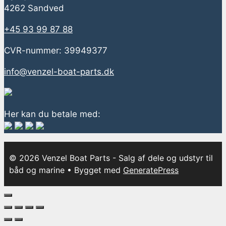
4262 Sandved
+45 93 99 87 88
CVR-nummer: 39949377
info@venzel-boat-parts.dk
Her kan du betale med:
© 2026 Venzel Boat Parts - Salg af dele og udstyr til
båd og marine
• Bygget med
GeneratePress
Luk