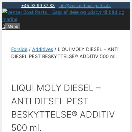
+45 93 99 87 88
|
info@venzel-boat-parts.dk
Hop
til
indhold
0
Menu
Forside
/
Additives
/ LIQUI MOLY DIESEL – ANTI
DIESEL PEST BESKYTTELSE® ADDITIV 500 ml.
LIQUI MOLY DIESEL –
ANTI DIESEL PEST
BESKYTTELSE® ADDITIV
500 ml.