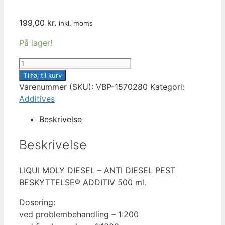
199,00
kr.
inkl. moms
På lager!
LIQUI
MOLY
Tilføj til kurv
DIESEL
Varenummer (SKU):
VBP-1570280
Kategori:
-
Additives
ANTI
Beskrivelse
DIESEL
PEST
Beskrivelse
BESKYTTELSE®
ADDITIV
LIQUI MOLY DIESEL – ANTI DIESEL PEST
500
BESKYTTELSE® ADDITIV 500 ml.
ml.
antal
Dosering:
ved problembehandling – 1:200