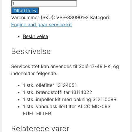
Solé
diesel
Tilføj til kurv
service
Varenummer (SKU):
VBP-880901-2
Kategori:
kit-
Engine and gear service kit
2
Beskrivelse
mini
17-
Beskrivelse
26-
29-
Servicekittet kan anvendes til Solé 17-48 HK, og
33-
indeholder følgende.
48
antal
1 stk. oliefilter 13124051
1 stk. brændstoffilter 13114022
1 stk. impeller kit med pakning 31211008R
1 stk. vandudskillerfilter ALCO MD-093
FUEL FILTER
Relaterede varer