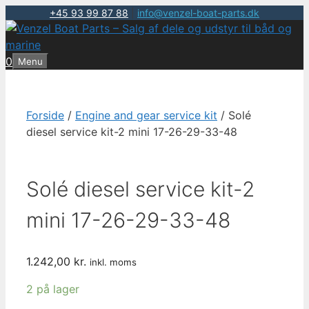
+45 93 99 87 88
|
info@venzel-boat-parts.dk
Hop
til
indhold
0
Menu
Forside
/
Engine and gear service kit
/ Solé
diesel service kit-2 mini 17-26-29-33-48
Solé diesel service kit-2
mini 17-26-29-33-48
1.242,00
kr.
inkl. moms
2 på lager