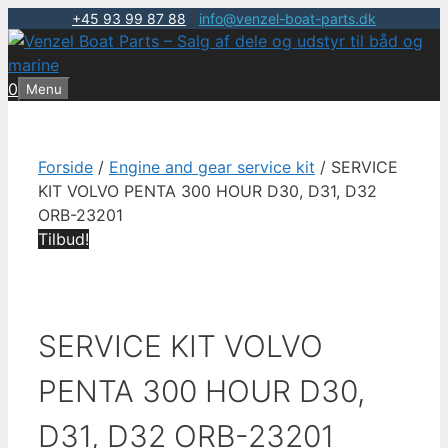
+45 93 99 87 88
|
info@venzel-boat-parts.dk
Hop
til
indhold
0
Menu
Forside
/
Engine and gear service kit
/ SERVICE
KIT VOLVO PENTA 300 HOUR D30, D31, D32
ORB-23201
Tilbud!
SERVICE KIT VOLVO
PENTA 300 HOUR D30,
D31, D32 ORB-23201