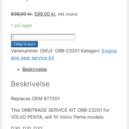
Den
Den
836,00
kr.
599,00
kr.
inkl. moms
oprindelige
aktuelle
1 på lager
pris
pris
var:
er:
SERVICE
836,00 kr..
599,00 kr..
KIT
Tilføj til kurv
VOLVO
Varenummer (SKU):
ORB-23201
Kategori:
Engine
PENTA
and gear service kit
300
Beskrivelse
HOUR
D30,
Beskrivelse
D31,
D32
Replaces OEM
877201
ORB-
23201
This ORBITRADE SERVICE KIT ORB-23201 for
antal
VOLVO PENTA, w
ill fit Volvo Penta models:
D30, D31, D32