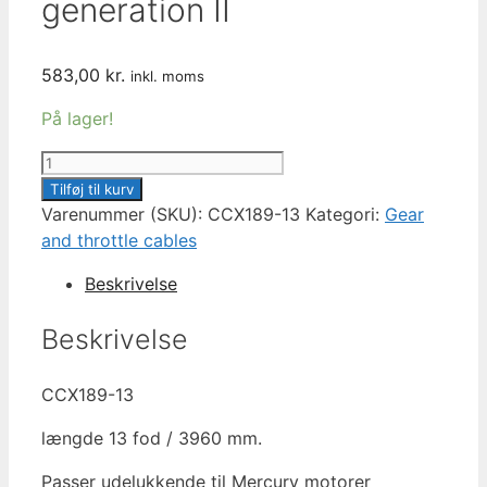
generation II
583,00
kr.
inkl. moms
På lager!
13
feet
Tilføj til kurv
SeaStar
Varenummer (SKU):
CCX189-13
Kategori:
Gear
CCX189-
and throttle cables
13
Beskrivelse
Mercury/Mariner
X-
Beskrivelse
Treme
gas-
CCX189-13
gearkabel,
generation
længde 13 fod / 3960 mm.
II
antal
Passer udelukkende til Mercury motorer