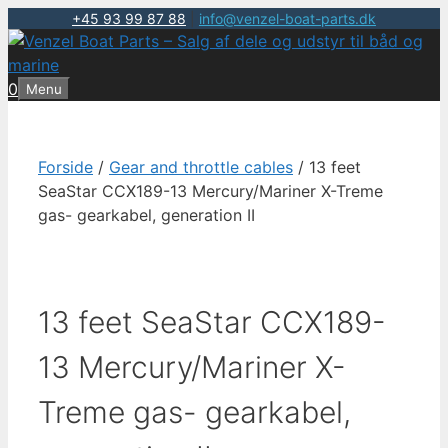
+45 93 99 87 88
|
info@venzel-boat-parts.dk
Hop
til
indhold
0
Menu
Forside
/
Gear and throttle cables
/ 13 feet
SeaStar CCX189-13 Mercury/Mariner X-Treme
gas- gearkabel, generation II
13 feet SeaStar CCX189-
13 Mercury/Mariner X-
Treme gas- gearkabel,