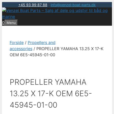
+45 93 99 87 88
|
info@venzel-boat-parts.dk
Hop
til
indhold
0
Menu
Forside
/
Propellers and
accessories
/ PROPELLER YAMAHA 13.25 X 17-K
OEM 6E5-45945-01-00
PROPELLER YAMAHA
13.25 X 17-K OEM 6E5-
45945-01-00