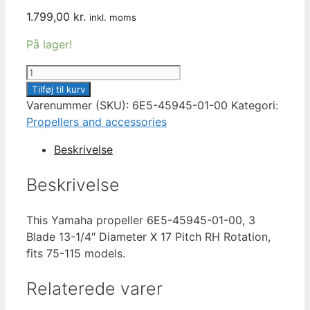
1.799,00
kr.
inkl. moms
På lager!
PROPELLER
YAMAHA
Tilføj til kurv
13.25
Varenummer (SKU):
6E5-45945-01-00
Kategori:
X
Propellers and accessories
17-
Beskrivelse
K
OEM
Beskrivelse
6E5-
45945-
This Yamaha propeller 6E5-45945-01-00, 3
01-
Blade 13-1/4″ Diameter X 17 Pitch RH Rotation,
00
fits 75-115 models.
antal
Relaterede varer