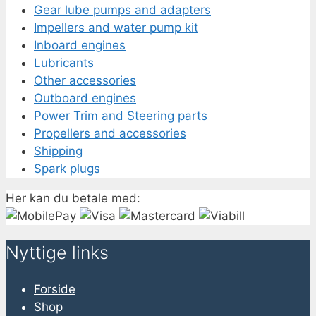
Gear lube pumps and adapters
Impellers and water pump kit
Inboard engines
Lubricants
Other accessories
Outboard engines
Power Trim and Steering parts
Propellers and accessories
Shipping
Spark plugs
Her kan du betale med:
Nyttige links
Forside
Shop