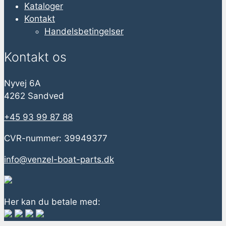
Kataloger
Kontakt
Handelsbetingelser
Kontakt os
Nyvej 6A
4262 Sandved
+45 93 99 87 88
CVR-nummer: 39949377
info@venzel-boat-parts.dk
Her kan du betale med: