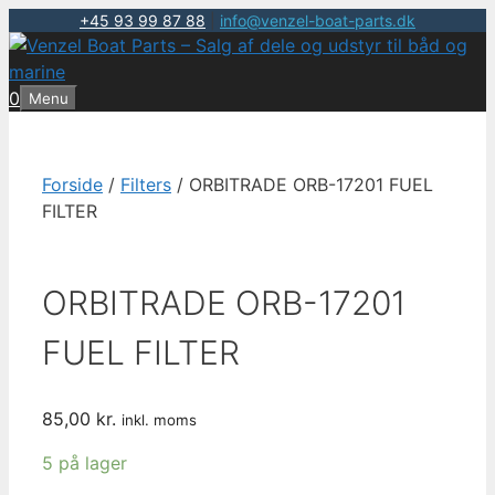
+45 93 99 87 88
|
info@venzel-boat-parts.dk
Hop
til
indhold
0
Menu
Forside
/
Filters
/ ORBITRADE ORB-17201 FUEL
FILTER
ORBITRADE ORB-17201
FUEL FILTER
85,00
kr.
inkl. moms
5 på lager