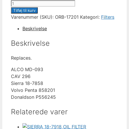
ORBITRADE
ORB-
Tilføj til kurv
17201
Varenummer (SKU):
ORB-17201
Kategori:
Filters
FUEL
Beskrivelse
FILTER
antal
Beskrivelse
Replaces.
ALCO MD-093
CAV 296
Sierra 18-7858
Volvo Penta 858201
Donaldson P556245
Relaterede varer