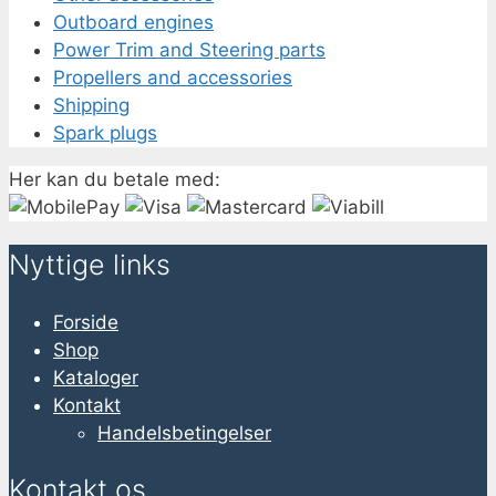
Outboard engines
Power Trim and Steering parts
Propellers and accessories
Shipping
Spark plugs
Her kan du betale med:
Nyttige links
Forside
Shop
Kataloger
Kontakt
Handelsbetingelser
Kontakt os