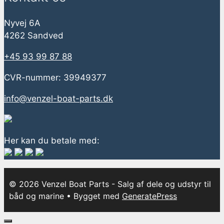
Nyvej 6A
4262 Sandved
+45 93 99 87 88
CVR-nummer: 39949377
info@venzel-boat-parts.dk
Her kan du betale med:
© 2026 Venzel Boat Parts - Salg af dele og udstyr til
båd og marine
• Bygget med
GeneratePress