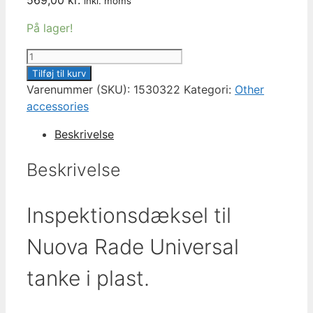
inkl. moms
På lager!
Nuova
Rade
Tilføj til kurv
inspektionsdæksel
Varenummer (SKU):
1530322
Kategori:
Other
til
accessories
brændstoftank
Beskrivelse
antal
Beskrivelse
Inspektionsdæksel til
Nuova Rade Universal
tanke i plast.