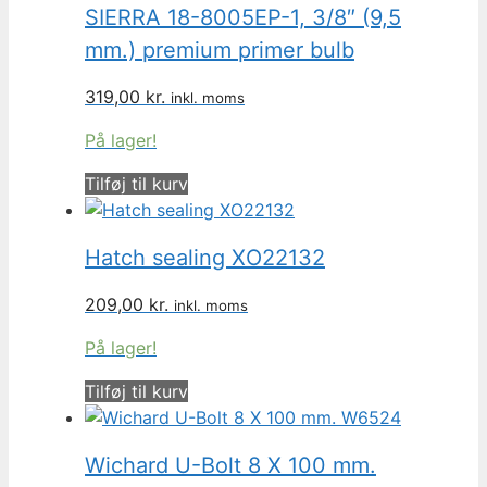
SIERRA 18-8005EP-1, 3/8″ (9,5
mm.) premium primer bulb
319,00
kr.
inkl. moms
På lager!
Tilføj til kurv
Hatch sealing XO22132
209,00
kr.
inkl. moms
På lager!
Tilføj til kurv
Wichard U-Bolt 8 X 100 mm.