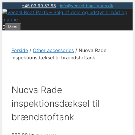
+45 93 99 87 88
|
info@venzel-boat-parts.dk
Hop
til
indhold
0
Menu
Forside
/
Other accessories
/ Nuova Rade
inspektionsdæksel til brændstoftank
Nuova Rade
inspektionsdæksel til
brændstoftank
569,00
kr.