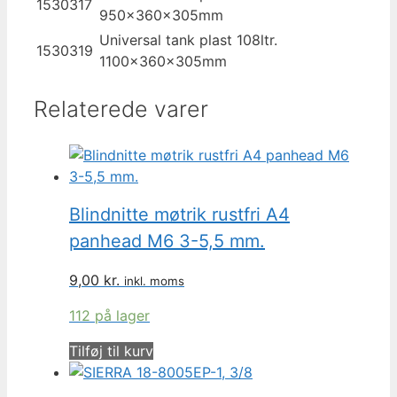
1530317
950x360x305mm
Universal tank plast 108ltr.
1530319
1100x360x305mm
Relaterede varer
Blindnitte møtrik rustfri A4
panhead M6 3-5,5 mm.
9,00
kr.
inkl. moms
112 på lager
Tilføj til kurv