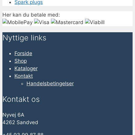
Spark plugs
Her kan du betale med:
Nyttige links
Forside
Shop
Kataloger
Kontakt
Handelsbetingelser
Kontakt os
Nyvej 6A
4262 Sandved
+45 93 99 87 88