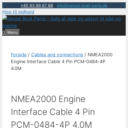
+45 93 99 87 88
|
info@venzel-boat-parts.dk
Hop til indhold
0
Menu
Forside
/
Cables and connections
/ NMEA2000
Engine Interface Cable 4 Pin PCM-0484-4P
4.0M
NMEA2000 Engine
Interface Cable 4 Pin
PCM-0484-4P 4.0M