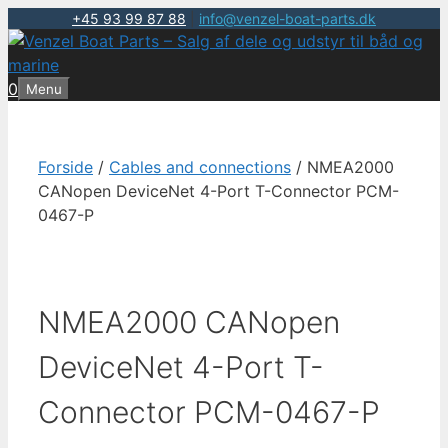
+45 93 99 87 88
|
info@venzel-boat-parts.dk
Hop
til
indhold
0
Menu
Forside
/
Cables and connections
/ NMEA2000
CANopen DeviceNet 4-Port T-Connector PCM-
0467-P
NMEA2000 CANopen
DeviceNet 4-Port T-
Connector PCM-0467-P