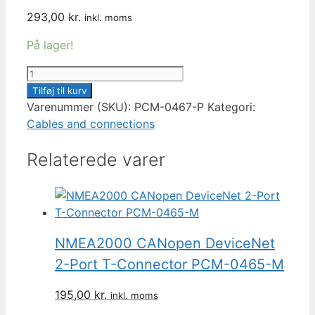
293,00
kr.
inkl. moms
På lager!
NMEA2000
CANopen
Tilføj til kurv
DeviceNet
Varenummer (SKU):
PCM-0467-P
Kategori:
4-
Cables and connections
Port
Relaterede varer
T-
Connector
PCM-
0467-
P
antal
NMEA2000 CANopen DeviceNet
2-Port T-Connector PCM-0465-M
195,00
kr.
inkl. moms