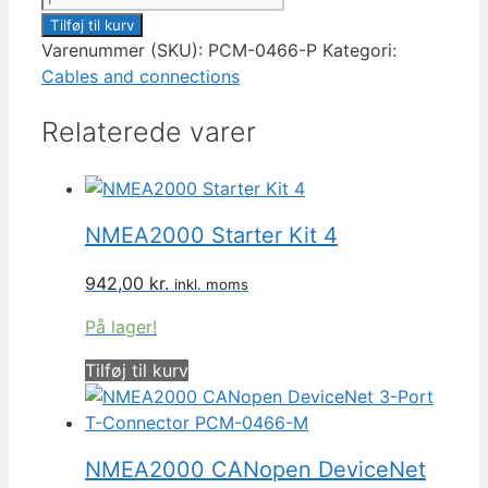
CANopen
Tilføj til kurv
DeviceNet
Varenummer (SKU):
PCM-0466-P
Kategori:
3-
Cables and connections
Port
Relaterede varer
T-
Connector
PCM-
0466-
P
NMEA2000 Starter Kit 4
antal
942,00
kr.
inkl. moms
På lager!
Tilføj til kurv
NMEA2000 CANopen DeviceNet