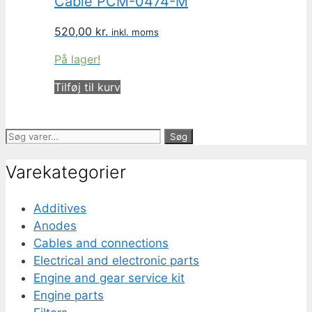
Cable PCM-0474-M
520,00
kr.
inkl. moms
På lager!
Tilføj til kurv
Søg
Søg
efter:
Varekategorier
Additives
Anodes
Cables and connections
Electrical and electronic parts
Engine and gear service kit
Engine parts