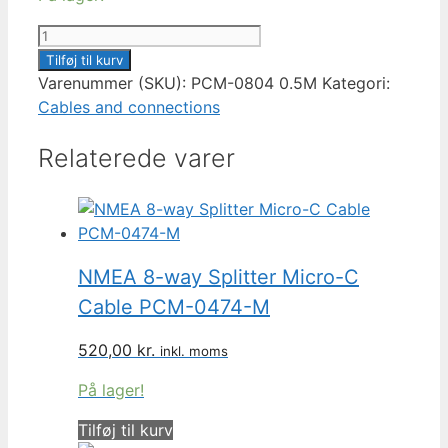
NMEA
2000
Tilføj til kurv
Power
Varenummer (SKU):
PCM-0804 0.5M
Kategori:
Cable
Cables and connections
With
Relaterede varer
Tee
PCM-
0804
0.5M
antal
NMEA 8-way Splitter Micro-C
Cable PCM-0474-M
520,00
kr.
inkl. moms
På lager!
Tilføj til kurv