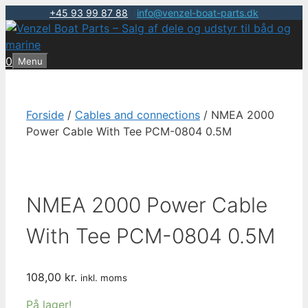
+45 93 99 87 88
|
info@venzel-boat-parts.dk
Hop
til
indhold
0
Menu
Forside
/
Cables and connections
/ NMEA 2000
Power Cable With Tee PCM-0804 0.5M
NMEA 2000 Power Cable
With Tee PCM-0804 0.5M
108,00
kr.
inkl. moms
På lager!