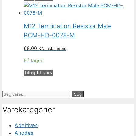
M12 Termination Resistor Male
PCM-HD-0078-M
68,00
kr.
inkl. moms
På lager!
Tilføj til kurv
Søg
Søg
efter:
Varekategorier
Additives
Anodes