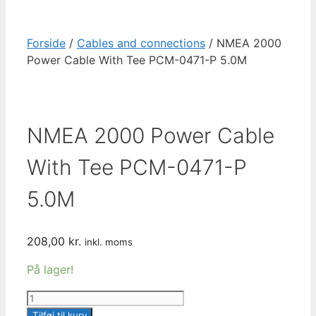
Forside
/
Cables and connections
/ NMEA 2000
Power Cable With Tee PCM-0471-P 5.0M
NMEA 2000 Power Cable
With Tee PCM-0471-P
5.0M
208,00
kr.
inkl. moms
På lager!
NMEA
2000
Tilføj til kurv