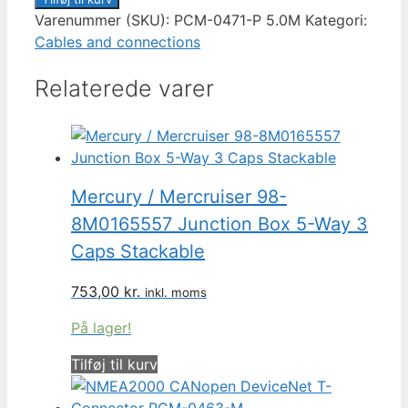
Power
Varenummer (SKU):
PCM-0471-P 5.0M
Kategori:
Cable
Cables and connections
With
Relaterede varer
Tee
PCM-
0471-
P
5.0M
antal
Mercury / Mercruiser 98-
8M0165557 Junction Box 5-Way 3
Caps Stackable
753,00
kr.
inkl. moms
På lager!
Tilføj til kurv