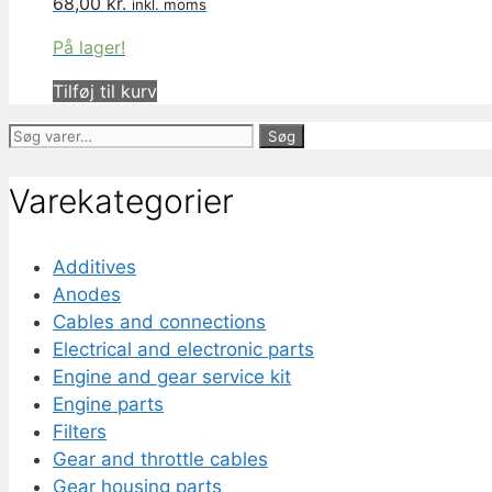
68,00
kr.
inkl. moms
På lager!
Tilføj til kurv
Søg
Søg
efter:
Varekategorier
Additives
Anodes
Cables and connections
Electrical and electronic parts
Engine and gear service kit
Engine parts
Filters
Gear and throttle cables
Gear housing parts