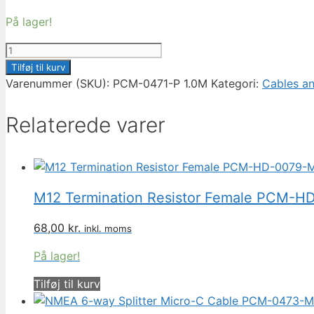
På lager!
NMEA
2000
Tilføj til kurv
Power
Varenummer (SKU):
PCM-0471-P 1.0M
Kategori:
Cables a
Cable
With
Relaterede varer
Tee
PCM-
0471-
P
M12 Termination Resistor Female PCM-
1.0M
antal
68,00
kr.
inkl. moms
På lager!
Tilføj til kurv