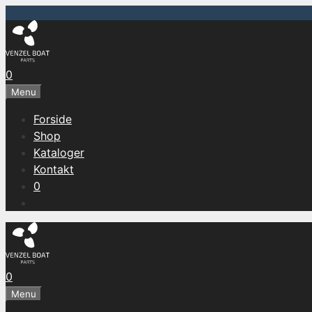
Hop
til
indhold
0
Menu
Forside
Shop
Kataloger
Kontakt
0
0
Menu