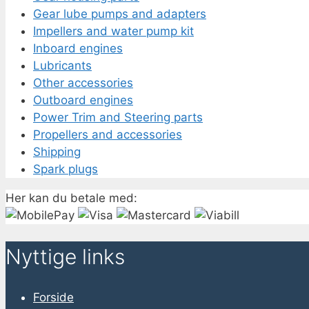
Gear lube pumps and adapters
Impellers and water pump kit
Inboard engines
Lubricants
Other accessories
Outboard engines
Power Trim and Steering parts
Propellers and accessories
Shipping
Spark plugs
Her kan du betale med:
Nyttige links
Forside