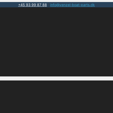
+45 93 99 87 88
|
info@venzel-boat-parts.dk