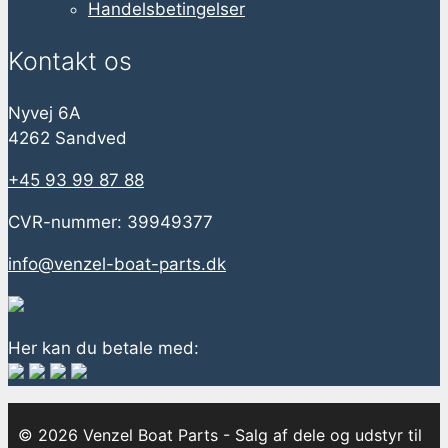
Handelsbetingelser
Kontakt os
Nyvej 6A
4262 Sandved
+45 93 99 87 88
CVR-nummer: 39949377
info@venzel-boat-parts.dk
Her kan du betale med:
© 2026 Venzel Boat Parts - Salg af dele og udstyr til