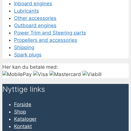
Inboard engines
Lubricants
Other accessories
Outboard engines
Power Trim and Steering parts
Propellers and accessories
Shipping
Spark plugs
Her kan du betale med:
Nyttige links
Forside
Shop
Kataloger
Kontakt