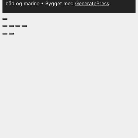
båd og marine
• Bygget med
GeneratePress
Luk