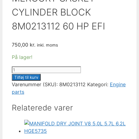
CYLINDER BLOCK
8M0213112 60 HP EFI
750,00
kr.
inkl. moms
På lager!
MERCURY
GASKET
Tilføj til kurv
CYLINDER
Varenummer (SKU):
8M0213112
Kategori:
Engine
BLOCK
parts
8M0213112
Relaterede varer
60
HP
EFI
antal