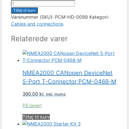
M12
Rear
Tilføj til kurv
Panel
Varenummer (SKU):
PCM-HD-0099
Kategori:
Mount
Cables and connections
Cable
Relaterede varer
PCM-
HD-
0099
antal
NMEA2000 CANopen DeviceNet
5-Port T-Connector PCM-0468-M
390,00
kr.
inkl. moms
På lager!
Tilføj til kurv