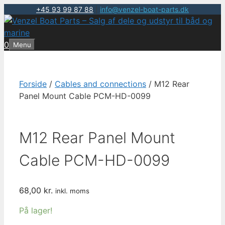
+45 93 99 87 88
|
info@venzel-boat-parts.dk
Hop
til
indhold
0
Menu
Forside
/
Cables and connections
/ M12 Rear
Panel Mount Cable PCM-HD-0099
M12 Rear Panel Mount
Cable PCM-HD-0099
68,00
kr.
inkl. moms
På lager!