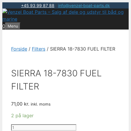
+45 93 99 87 88
|
info@venzel-boat-parts.dk
Hop
til
indhold
0
Menu
Forside
/
Filters
/ SIERRA 18-7830 FUEL FILTER
SIERRA 18-7830 FUEL
FILTER
71,00
kr.
inkl. moms
2 på lager
SIERRA