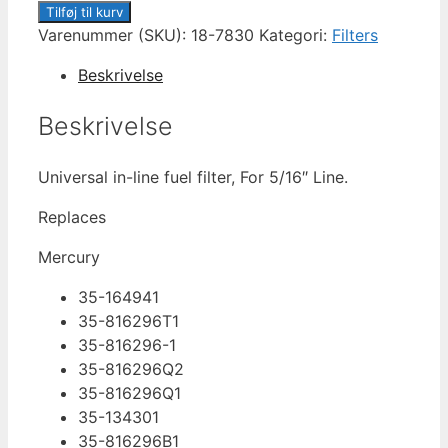
18-
Tilføj til kurv
7830
Varenummer (SKU):
18-7830
Kategori:
Filters
FUEL
Beskrivelse
FILTER
antal
Beskrivelse
Universal in-line fuel filter, For 5/16″ Line.
Replaces
Mercury
35-164941
35-816296T1
35-816296-1
35-816296Q2
35-816296Q1
35-134301
35-816296B1