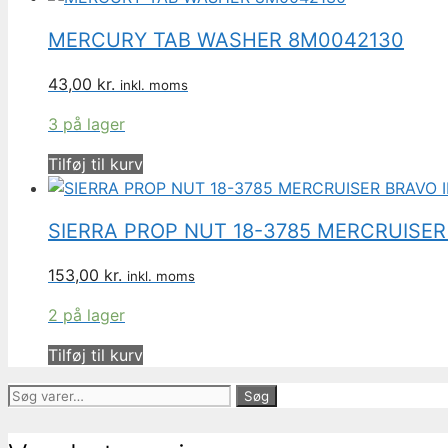
MERCURY TAB WASHER 8M0042130
43,00
kr.
inkl. moms
3 på lager
Tilføj til kurv
SIERRA PROP NUT 18-3785 MERCRUISER 
153,00
kr.
inkl. moms
2 på lager
Tilføj til kurv
Søg
Søg
efter: