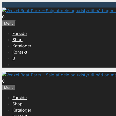
Hop
til
0
indhold
Menu
Forside
Shop
Kataloger
Kontakt
0
0
Menu
Forside
Shop
Kataloger