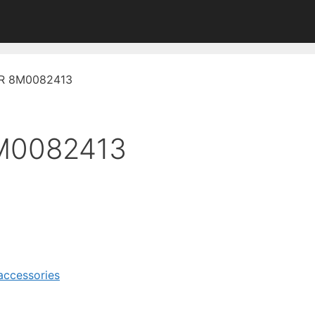
R 8M0082413
M0082413
accessories