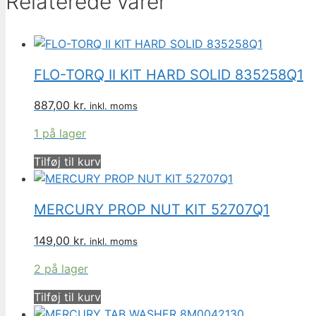
Relaterede varer
antal
FLO-TORQ II KIT HARD SOLID 835258Q1
887,00
kr.
inkl. moms
1 på lager
Tilføj til kurv
MERCURY PROP NUT KIT 52707Q1
149,00
kr.
inkl. moms
2 på lager
Tilføj til kurv