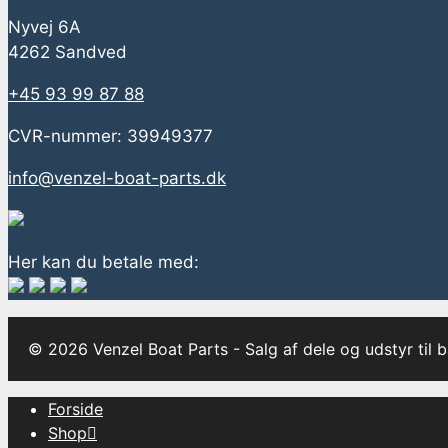
Nyvej 6A
4262 Sandved
+45 93 99 87 88
CVR-nummer: 39949377
info@venzel-boat-parts.dk
Her kan du betale med:
© 2026 Venzel Boat Parts - Salg af dele og udstyr til 
Forside
Shop