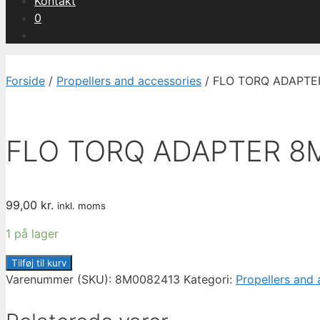
Kontakt
0
Forside
/
Propellers and accessories
/ FLO TORQ ADAPTE
FLO TORQ ADAPTER 8
99,00
kr.
inkl. moms
1 på lager
FLO
Tilføj til kurv
TORQ
Varenummer (SKU):
8M0082413
Kategori:
Propellers and 
ADAPTER
8M0082413