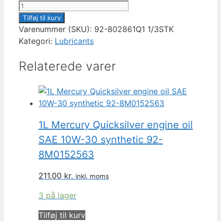
Fedt
2-
Tilføj til kurv
4-
Varenummer (SKU):
92-802861Q1 1/3STK
C
Kategori:
Lubricants
Vandfast
Relaterede varer
med
teflon
patron
85g
antal
1L Mercury Quicksilver engine oil
SAE 10W-30 synthetic 92-
8M0152563
211,00
kr.
inkl. moms
3 på lager
Tilføj til kurv