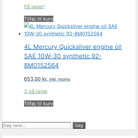
På lager!
Tilføj til kurv
4L Mercury Quicksilver engine oil
SAE 10W-30 synthetic 92-
8M0152564
653,00
kr.
inkl. moms
3 på lager
Tilføj til kurv
Søg
Søg
efter: