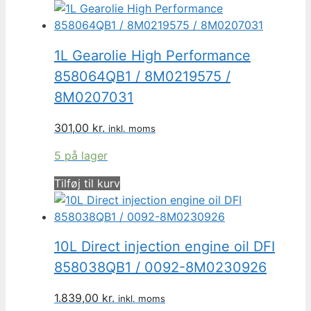
1L Gearolie High Performance
858064QB1 / 8M0219575 /
8M0207031
301,00
kr.
inkl. moms
5 på lager
Tilføj til kurv
10L Direct injection engine oil DFI
858038QB1 / 0092-8M0230926
1.839,00
kr.
inkl. moms