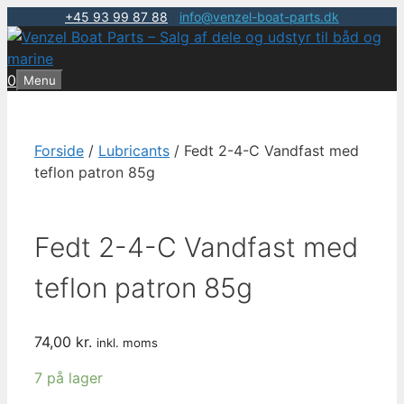
+45 93 99 87 88
|
info@venzel-boat-parts.dk
Hop
til
indhold
0
Menu
Forside
/
Lubricants
/ Fedt 2-4-C Vandfast med
teflon patron 85g
Fedt 2-4-C Vandfast med
teflon patron 85g
74,00
kr.
inkl. moms
7 på lager