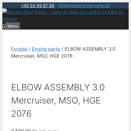
+45 93 99 87 88
|
info@venzel-boat-parts.dk
Hop
til
indhold
0
Menu
Forside
/
Engine parts
/ ELBOW ASSEMBLY 3.0
Mercruiser, MSO, HGE 2076
ELBOW ASSEMBLY 3.0
Mercruiser, MSO, HGE
2076
2.500,00
kr.