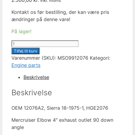
inkl. moms
Kontakt os før bestilling, der kan være pris
ændringer på denne vare!
På lager!
ELBOW
ASSEMBLY
Tilføj til kurv
3.0
Varenummer (SKU):
MSO9912076
Kategori:
Mercruiser,
Engine parts
MSO,
Beskrivelse
HGE
2076
Beskrivelse
antal
OEM 12076A2, Sierra 18-1975-1, HGE2076
Mercruiser Elbow 4″ exhaust outlet 90 down
angle