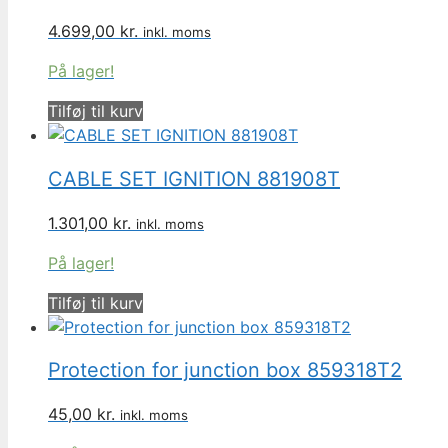
4.699,00
kr.
inkl. moms
På lager!
Tilføj til kurv
CABLE SET IGNITION 881908T
1.301,00
kr.
inkl. moms
På lager!
Tilføj til kurv
Protection for junction box 859318T2
45,00
kr.
inkl. moms