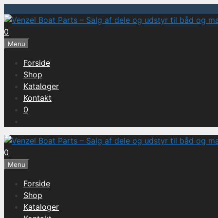
Hop
til
0
indhold
Menu
Forside
Shop
Kataloger
Kontakt
0
0
Menu
Forside
Shop
Kataloger