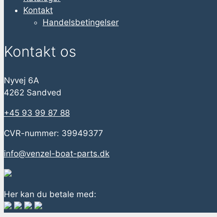
Kontakt
Handelsbetingelser
Kontakt os
Nyvej 6A
4262 Sandved
+45 93 99 87 88
CVR-nummer: 39949377
info@venzel-boat-parts.dk
Her kan du betale med: