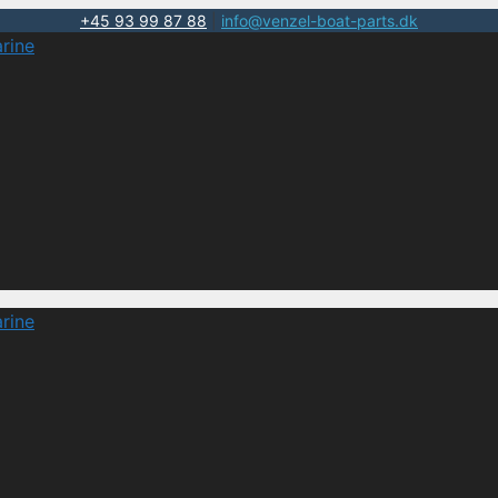
+45 93 99 87 88
|
info@venzel-boat-parts.dk