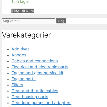
1 på lager
Tilføj til kurv
Søg
Søg
efter:
Varekategorier
Additives
Anodes
Cables and connections
Electrical and electronic parts
Engine and gear service kit
Engine parts
Filters
Gear and throttle cables
Gear housing parts
Gear lube pumps and adapters