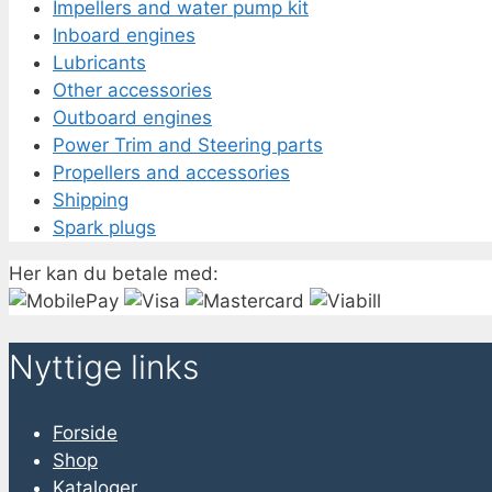
Impellers and water pump kit
Inboard engines
Lubricants
Other accessories
Outboard engines
Power Trim and Steering parts
Propellers and accessories
Shipping
Spark plugs
Her kan du betale med:
Nyttige links
Forside
Shop
Kataloger