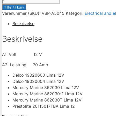
Alternator
/
Tilføj til kurv
Lichtmaschine
Varenummer (SKU):
VBP-A5045
Kategori:
Electrical and e
für
Beskrivelse
Mercruiser
Marine
Beskrivelse
Stern
Drive
3.0
A1: Volt 12 V
4
cyl
A2: Leistung 70 Amp
/
Delco 19020600 Lima 12V
862030
Delco 19020604 Lima 12V
/
Mercury Marine 862030 Lima 12V
VBP-
Mercury Marine 862030-1 Lima 12V
A5045
Mercury Marine 862030T Lima 12V
antal
Prestolite 20115017TBA Lima 12