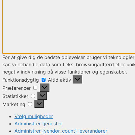
For at give dig de bedste oplevelser bruger vi teknologier
kan vi behandle data som f.eks. browsingadfærd eller unik
negativ indvirkning på visse funktioner og egenskaber.
Funktionsdygtig
Funktionsdygtig
Altid aktiv
Præferencer
Præferencer
Statistikker
Statistikker
Marketing
Marketing
Vælg muligheder
Administrer tjenester
Administrer {vendor_count} leverandører