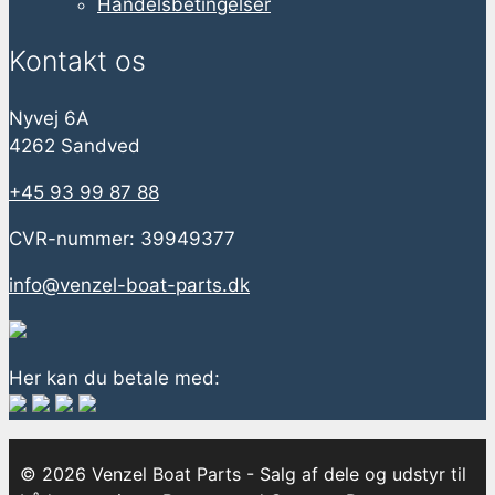
Handelsbetingelser
Kontakt os
Nyvej 6A
4262 Sandved
+45 93 99 87 88
CVR-nummer: 39949377
info@venzel-boat-parts.dk
Her kan du betale med:
© 2026 Venzel Boat Parts - Salg af dele og udstyr til