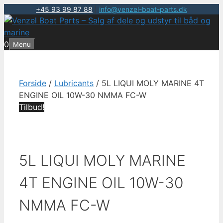
+45 93 99 87 88
|
info@venzel-boat-parts.dk
Hop
til
indhold
0
Menu
Forside
/
Lubricants
/ 5L LIQUI MOLY MARINE 4T
ENGINE OIL 10W-30 NMMA FC-W
Tilbud!
5L LIQUI MOLY MARINE
4T ENGINE OIL 10W-30
NMMA FC-W