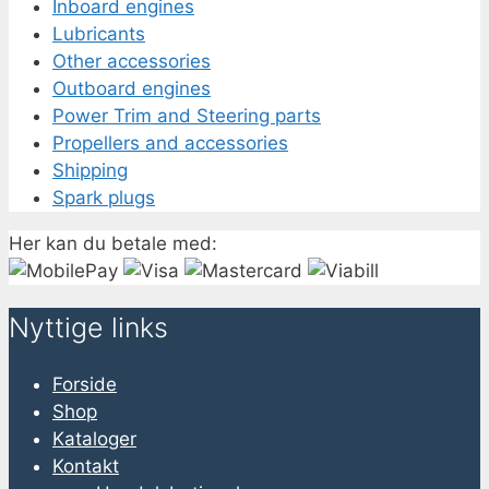
Inboard engines
Lubricants
Other accessories
Outboard engines
Power Trim and Steering parts
Propellers and accessories
Shipping
Spark plugs
Her kan du betale med:
Nyttige links
Forside
Shop
Kataloger
Kontakt