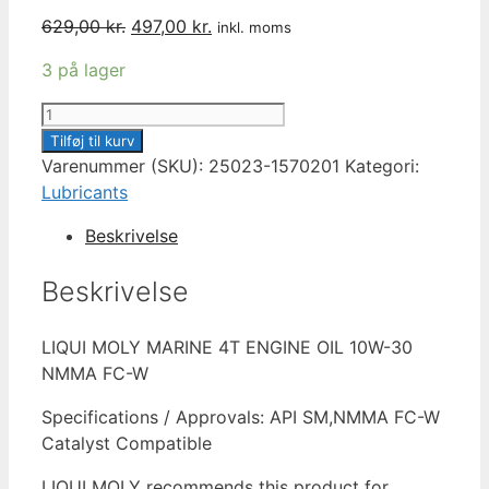
Den
Den
629,00
kr.
497,00
kr.
inkl. moms
oprindelige
aktuelle
3 på lager
pris
pris
var:
er:
5L
629,00 kr..
497,00 kr..
LIQUI
Tilføj til kurv
MOLY
Varenummer (SKU):
25023-1570201
Kategori:
MARINE
Lubricants
4T
Beskrivelse
ENGINE
OIL
Beskrivelse
10W-
30
LIQUI MOLY MARINE 4T ENGINE OIL 10W-30
NMMA
NMMA FC-W
FC-
W
Specifications / Approvals:
API SM,NMMA FC-W
antal
Catalyst Compatible
LIQUI MOLY recommends this product for