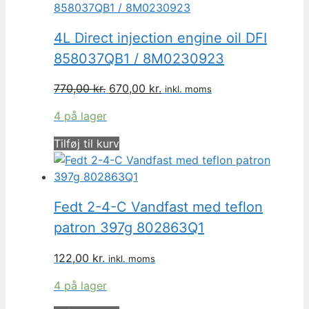
4L Direct injection engine oil DFI
858037QB1 / 8M0230923
Den
Den
770,00
kr.
670,00
kr.
inkl. moms
oprindelige
aktuelle
4 på lager
pris
pris
var:
er:
Tilføj til kurv
770,00 kr..
670,00 kr..
Fedt 2-4-C Vandfast med teflon
patron 397g 802863Q1
122,00
kr.
inkl. moms
4 på lager