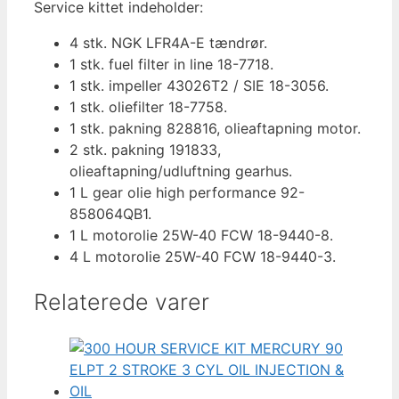
Service kittet indeholder:
HK
EFI
4 stk. NGK LFR4A-E tændrør.
4
1 stk. fuel filter in line 18-7718.
STROKE
1 stk. impeller 43026T2 / SIE 18-3056.
&
1 stk. oliefilter 18-7758.
OIL
1 stk. pakning 828816, olieaftapning motor.
antal
2 stk. pakning 191833,
olieaftapning/udluftning gearhus.
1 L gear olie high performance 92-
858064QB1.
1 L motorolie 25W-40 FCW 18-9440-8.
4 L motorolie 25W-40 FCW 18-9440-3.
Relaterede varer