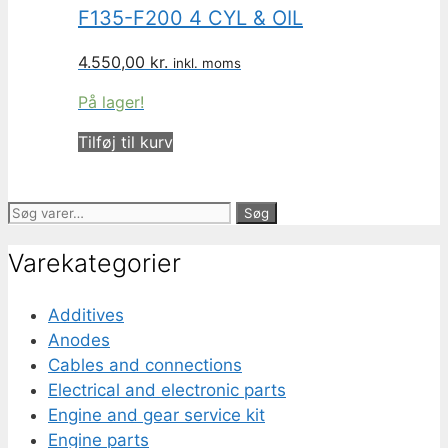
F135-F200 4 CYL & OIL
4.550,00
kr.
inkl. moms
På lager!
Tilføj til kurv
Søg
Søg
efter:
Varekategorier
Additives
Anodes
Cables and connections
Electrical and electronic parts
Engine and gear service kit
Engine parts