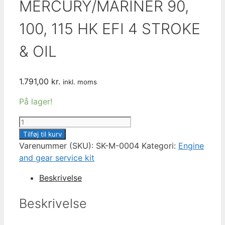
MERCURY/MARINER 90,
100, 115 HK EFI 4 STROKE
& OIL
1.791,00
kr.
inkl. moms
På lager!
300
HOUR
Tilføj til kurv
CUSTOMIZED
Varenummer (SKU):
SK-M-0004
Kategori:
Engine
SERVICE
and gear service kit
KIT
Beskrivelse
MERCURY/MARINER
90,
Beskrivelse
100,
115