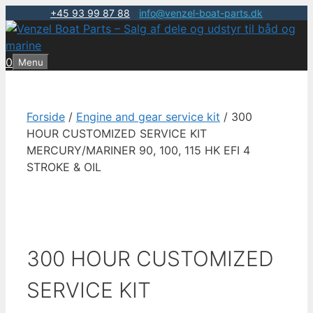
+45 93 99 87 88
|
info@venzel-boat-parts.dk
Hop
til
indhold
0
Menu
Forside
/
Engine and gear service kit
/ 300
HOUR CUSTOMIZED SERVICE KIT
MERCURY/MARINER 90, 100, 115 HK EFI 4
STROKE & OIL
300 HOUR CUSTOMIZED
SERVICE KIT