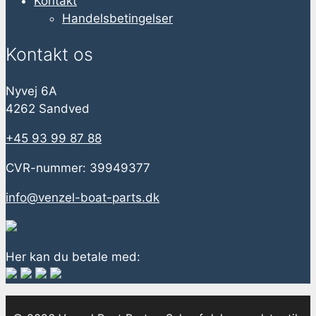
Kontakt
Handelsbetingelser
Kontakt os
Nyvej 6A
4262 Sandved
+45 93 99 87 88
CVR-nummer: 39949377
info@venzel-boat-parts.dk
Her kan du betale med: