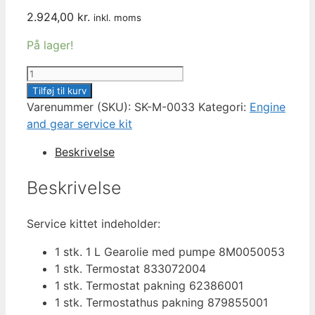
2.924,00
kr.
inkl. moms
På lager!
300
HOUR
Tilføj til kurv
CUSTOMIZED
Varenummer (SKU):
SK-M-0033
Kategori:
Engine
SERVICE
and gear service kit
KIT
Beskrivelse
MERCURY
OPTIMAX
Beskrivelse
DFI
75
Service kittet indeholder:
-
125
1 stk. 1 L Gearolie med pumpe 8M0050053
HP
1 stk. Termostat 833072004
antal
1 stk. Termostat pakning 62386001
1 stk. Termostathus pakning 879855001