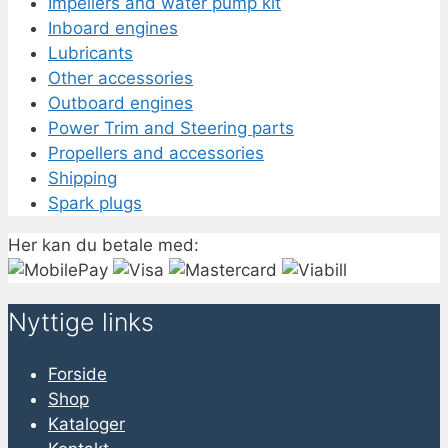
Impellers and water pump kit
Inboard engines
Lubricants
Other accessories
Outboard engines
Power Trim and Steering parts
Propellers and accessories
Shipping
Spark plugs
Her kan du betale med:
Nyttige links
Forside
Shop
Kataloger