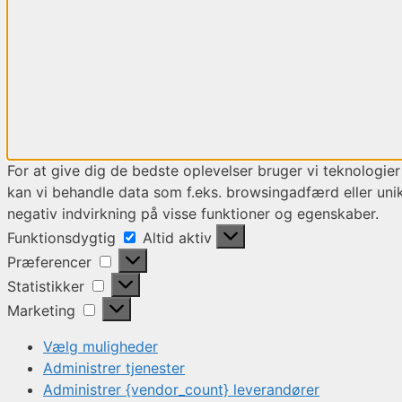
For at give dig de bedste oplevelser bruger vi teknologier
kan vi behandle data som f.eks. browsingadfærd eller unik
negativ indvirkning på visse funktioner og egenskaber.
Funktionsdygtig
Funktionsdygtig
Altid aktiv
Præferencer
Præferencer
Statistikker
Statistikker
Marketing
Marketing
Vælg muligheder
Administrer tjenester
Administrer {vendor_count} leverandører