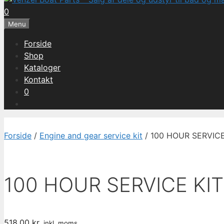
0
Menu
Forside
Shop
Kataloger
Kontakt
0
Forside
/
Engine and gear service kit
/ 100 HOUR SERVICE
100 HOUR SERVICE KI
518,00
kr.
inkl. moms