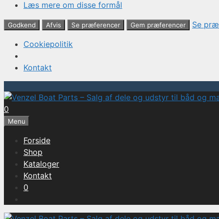
Læs mere om disse formål
Se præ
Godkend
Afvis
Se præferencer
Gem præferencer
Cookiepolitik
Kontakt
Hop
til
0
indhold
Menu
Forside
Shop
Kataloger
Kontakt
0