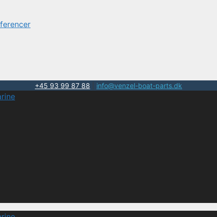
ferencer
+45 93 99 87 88
|
info@venzel-boat-parts.dk