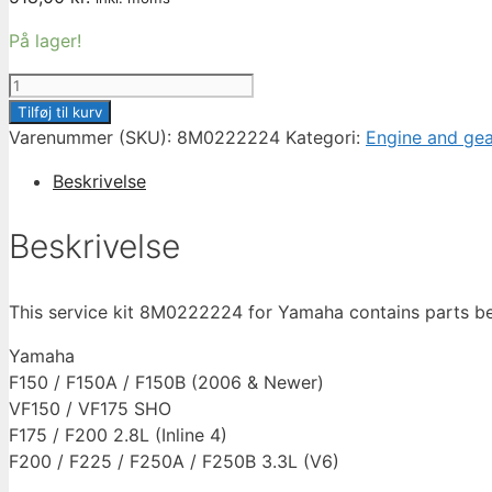
På lager!
100
HOUR
Tilføj til kurv
SERVICE
Varenummer (SKU):
8M0222224
Kategori:
Engine and gear
KIT
Beskrivelse
YAMAHA
F150
Beskrivelse
-
F250
2006
This service kit
8M0222224
for Yamaha contains parts bel
&
NEWER
Yamaha
antal
F150 / F150A / F150B (2006 & Newer)
VF150 / VF175 SHO
F175 / F200 2.8L (Inline 4)
F200 / F225 / F250A / F250B 3.3L (V6)