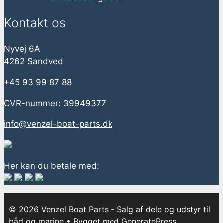
Kontakt os
Nyvej 6A
4262 Sandved
+45 93 99 87 88
CVR-nummer: 39949377
info@venzel-boat-parts.dk
Her kan du betale med:
© 2026 Venzel Boat Parts - Salg af dele og udstyr til
båd og marine
• Bygget med
GeneratePress