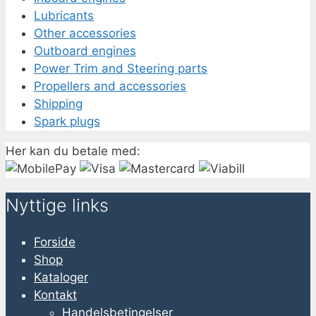
Lubricants
Other accessories
Outboard engines
Power Trim and Steering parts
Propellers and accessories
Shipping
Spark plugs
Her kan du betale med:
Nyttige links
Forside
Shop
Kataloger
Kontakt
Handelsbetingelser