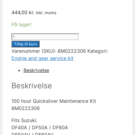
444,00
kr.
inkl. moms
På lager!
100
HOUR
Tilføj til kurv
SERVICE
Varenummer (SKU):
8M0222306
Kategori:
KIT
Engine and gear service kit
SUZUKI
Beskrivelse
DF40A
/
Beskrivelse
DF50A
/
100 hour Quicksilver Maintenance Kit
DF60A
8M0222306
/
DF50AV
Fits Suzuki.
/
DF40A / DF50A / DF60A
DF60AV
DF50AV / DF60AV