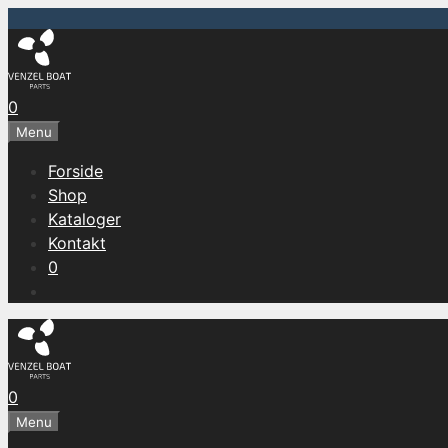
Hop
til
indhold
0
Menu
Forside
Shop
Kataloger
Kontakt
0
0
Menu