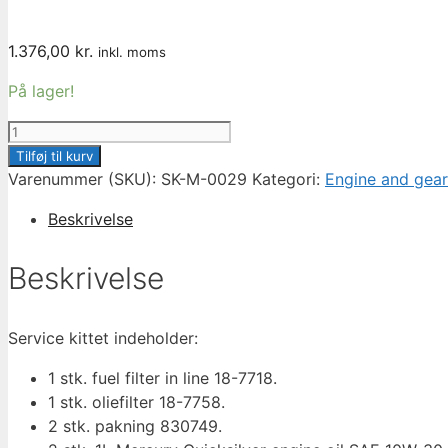
1.376,00
kr.
inkl. moms
På lager!
100
HOUR
Tilføj til kurv
CUSTOMIZED
Varenummer (SKU):
SK-M-0029
Kategori:
Engine and gear 
SERVICE
Beskrivelse
KIT
MERCURY
Beskrivelse
150
EFI
3.0L
Service kittet indeholder:
&
OIL
1 stk. fuel filter in line 18-7718.
antal
1 stk. oliefilter 18-7758.
2 stk. pakning 830749.