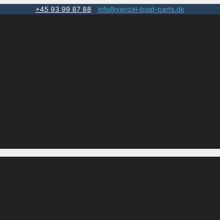
+45 93 99 87 88
|
info@venzel-boat-parts.dk