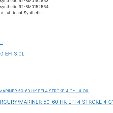
0 synthetic 92-8M0152563.
0 synthetic 92-8M0152564.
r Lubricant Synthetic.
 EFI 3.0L
CURY/MARINER 50-60 HK EFI 4 STROKE 4 CY