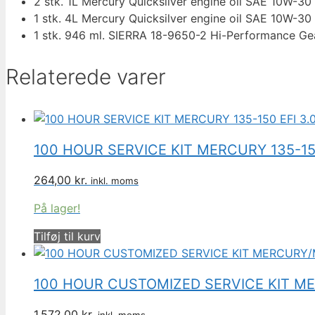
2 stk. 1L Mercury Quicksilver engine oil SAE 10W-3
1 stk. 4L Mercury Quicksilver engine oil SAE 10W-3
1 stk. 946 ml. SIERRA 18-9650-2 Hi-Performance Gea
Relaterede varer
100 HOUR SERVICE KIT MERCURY 135-150
264,00
kr.
inkl. moms
På lager!
Tilføj til kurv
100 HOUR CUSTOMIZED SERVICE KIT MER
1.572,00
kr.