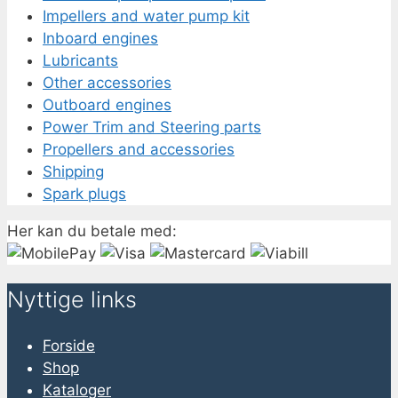
Impellers and water pump kit
Inboard engines
Lubricants
Other accessories
Outboard engines
Power Trim and Steering parts
Propellers and accessories
Shipping
Spark plugs
Her kan du betale med:
Nyttige links
Forside
Shop
Kataloger