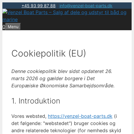
+45 93 99 87 88
|
info@venzel-boat-parts.dk
Hop
til
indhold
0
Menu
Cookiepolitik (EU)
Denne cookiepolitik blev sidst opdateret 26.
marts 2026 og gælder borgere i Det
Europæiske Økonomiske Samarbejdsområde.
1. Introduktion
Vores websted,
https://venzel-boat-parts.dk
(i
det følgende: "webstedet") bruger cookies og
andre relaterede teknologier (for nemheds skyld