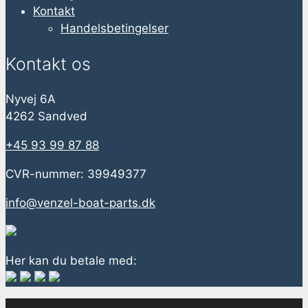
Kontakt
Handelsbetingelser
Kontakt os
Nyvej 6A
4262 Sandved
+45 93 99 87 88
CVR-nummer: 39949377
info@venzel-boat-parts.dk
Her kan du betale med: