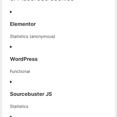
Elementor
Statistics (anonymous)
Consent
to
WordPress
service
elementor
Functional
Consent
to
Sourcebuster JS
service
wordpress
Statistics
Consent